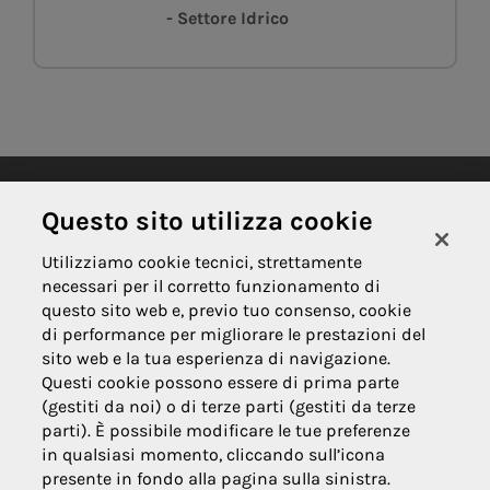
- Settore Idrico
Questo sito utilizza cookie
Contatti
Utilizziamo cookie tecnici, strettamente
necessari per il corretto funzionamento di
questo sito web e, previo tuo consenso, cookie
Sito web
di performance per migliorare le prestazioni del
https://www.associazioniconciliazioneadr.acea.it/home
sito web e la tua esperienza di navigazione.
Sede
Piazzale Ostiense, 2 - 00154 Roma
Questi cookie possono essere di prima parte
(gestiti da noi) o di terze parti (gestiti da terze
parti). È possibile modificare le tue preferenze
Email
organismoadr@aceaspa.it
in qualsiasi momento, cliccando sull’icona
Pec
adracea.associazioniconsumatori@pec.aceaspa.it
presente in fondo alla pagina sulla sinistra.