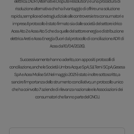
elettrica. L’ADR (Alternative Dispute Resolution) è una procedura di
risoluzione alternativa che ha il vantaggio di offrire una soluzione
rapida, semplice ed extragiudiziale alle controversie tra consumatori e
imprese. Il protocollo è stato firmato sia dalle società del settore idrico
Acea Ato 2 e Acea Ato 5 che da quelle del settore energia e distribuzione
elettrica Areti e Acea Energia (fuori dal protocollo di conciliazione ADR di
Acea dal 10/04/2026).
Successivamente hanno aderito, con appositi protocolli di
conciliazione, anche le Società Umbra Acque SpA, S.I.I. Terni SCpA, Gesesa
SpA e Acea Molise Srl. Nel maggio 2021 è stato inoltre sottoscritto, a
sancire l’importanza dello strumento conciliativo, un protocollo unico
che ha coinvolto 7 aziende di rilevanza nazionale e le Associazioni dei
consumatori che fanno parte del CNCU.